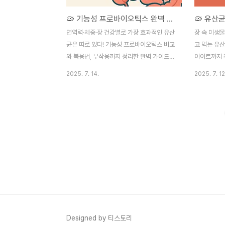
🦠 기능성 프로바이오틱스 완벽 비교: 면역·체중관리 효과와 복용 가이드
면역력·체중·장 건강별로 가장 효과적인 유산
장 속 미생
균은 따로 있다! 기능성 프로바이오틱스 비교
고 먹는 유산
와 복용법, 부작용까지 정리한 완벽 가이드장
이어트까지 
건강, 면역력, 체중 조절까지 한 번에 잡을 수
효과 높이는
2025. 7. 14.
2025. 7. 12
있다면? 요즘 가장 주목받는 건강기능식품
to Z로 정
중 하나가 바로 ‘기능성 프로바이오틱스’입니
야 할까?현
다. 하지만 종류도 많고 광고는 넘쳐나서, 어
식사, 스트레
떤 제품이 진짜 내 몸에 효과적인지 헷갈리기
내 미생물 
마련이죠. 이 글에서는 과학적 기준에 따른
그 결과 나타
프로바이오틱스 비교와 실제 효과 중심으로,
팽만감은 물
내게 맞는 제품 선택법을 안내해드립니다.1.
블, 체중 증
프로바이오틱스란? 건강을 위한 유익균의 모
는 것이 바로
든 것프로바이오틱스(Probiotics)는 ‘우리
다. 🧬 유
몸에 이로운 살아있는 균’으로, 주로 장 속 환
균 억제, 소
경을 개선하고 면역 기능을 조절하는 역할을
화: 장벽 보
합니다. 사람의 장에는 약 100조 개가 넘는
내 균총 조절
Designed by 티스토리