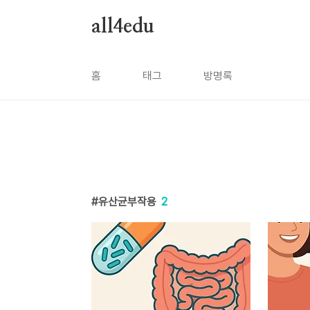
본문 바로가기
all4edu
홈
태그
방명록
유산균부작용
2