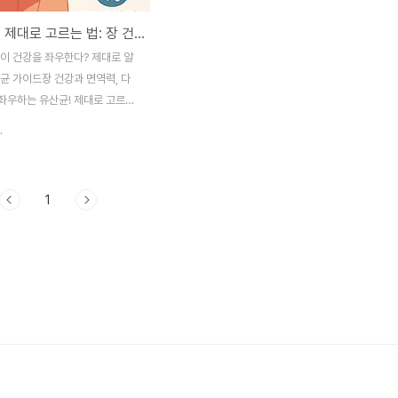
🦠 유산균 제대로 고르는 법: 장 건강, 체중 관리, 면역력까지
물이 건강을 좌우한다? 제대로 알
균 가이드장 건강과 면역력, 다
좌우하는 유산균! 제대로 고르고
 유산균 선택법과 복용 전략을 A
.
리했습니다.1. 유산균, 왜 매일 챙겨
대인은 식이섬유 부족, 불규칙한
스, 항생제 남용 등으로 인해 장
1
환경이 점점 악화되고 있습니다.
나는 것이 바로 변비, 설사, 복부
론이고 면역력 저하, 피부 트러
가입니다.이때 중요한 역할을 하
 ‘유산균(프로바이오틱스)’ 입니
산균의 3대 기능장 건강 개선: 유해
화 촉진, 변비·설사 완화면역력 강
호, 면역세포 활성화체중 조절: 장
로 대사 균형 유지최근 연구..