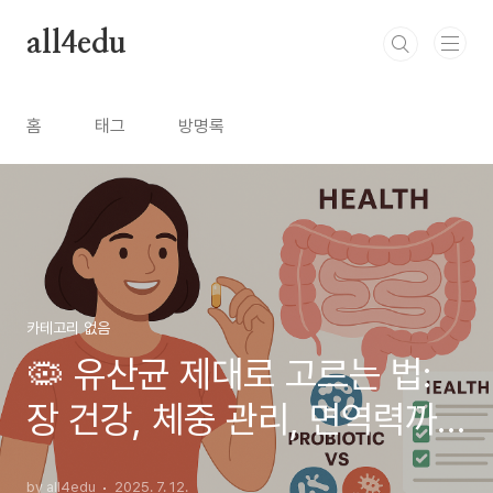
본문 바로가기
all4edu
홈
태그
방명록
카테고리 없음
🦠 유산균 제대로 고르는 법:
장 건강, 체중 관리, 면역력까
지
by all4edu
2025. 7. 12.