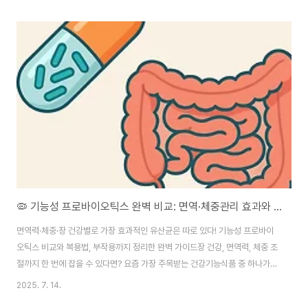
입니다. 주말 동안 비교적 늦은 기상과 자유로운 생활을 하다가, 월요일 아침 갑
자기 업무·학교에 적응하려 할 때, 뇌와 몸이 적절히 따라오지 못해 생기는 현상
이죠.대표적인 증상으로는 다음과 같습니다:무기력감, 피로 누적집중력 저하,
기억력 감퇴잦은 하품, 졸림우울감, 불안소화 장애 또는 두통이런 상태는 반복
될 경우 만성 피로나 일시적인 우울 상태로까지 발전할 수 있으므로, 적절한 관
리가 중요합니다. ?..
🦠 기능성 프로바이오틱스 완벽 비교: 면역·체중관리 효과와 복용 가이드
면역력·체중·장 건강별로 가장 효과적인 유산균은 따로 있다! 기능성 프로바이
오틱스 비교와 복용법, 부작용까지 정리한 완벽 가이드장 건강, 면역력, 체중 조
절까지 한 번에 잡을 수 있다면? 요즘 가장 주목받는 건강기능식품 중 하나가
바로 ‘기능성 프로바이오틱스’입니다. 하지만 종류도 많고 광고는 넘쳐나서, 어
2025. 7. 14.
떤 제품이 진짜 내 몸에 효과적인지 헷갈리기 마련이죠. 이 글에서는 과학적 기