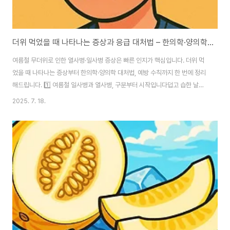
더위 먹었을 때 나타나는 증상과 응급 대처법 – 한의학·양의학 비교 정리
여름철 무더위로 인한 열사병·일사병 증상은 빠른 인지가 핵심입니다. 더위 먹
었을 때 나타나는 증상부터 한의학·양의학 대처법, 예방 수칙까지 한 번에 정리
해드립니다. 1️⃣ 여름철 일사병과 열사병, 구분부터 시작입니다덥고 습한 날씨
가 지속되면 우리 몸은 체온 조절 기능에 무리를 받게 됩니다. 이때 발생하는 대
2025. 7. 18.
표적인 문제가 바로 ‘더위 먹음’, 즉 열탈진, 일사병, 열사병으로 이어지는 증상
들입니다.단순히 땀을 많이 흘리거나 지친 것 같다고 넘기기 쉬운 이 증상들은
초기 대응을 잘못할 경우 생명을 위협할 수도 있기 때문에 반드시 그 징후를 알
고 있어야 합니다. 🧠 주요 더위 관련 질환 정리일사병(Sun Stroke): 햇빛에
오래 노출돼 발생, 피부는 뜨겁지만 땀이 나는 상태열사병(Heat Stroke): ..