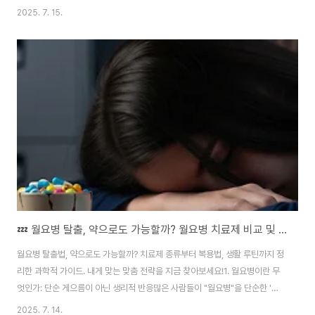
면 마음이 무거워요.”단순한 월요병이 아니라, 심리학에서 말하는 ‘일상 이탈
2025. 7. 15.
우울증’ 또는 **‘주말 후유증 우울’**의 전형적인 패턴입니다. 주요 증상은 다
음과 같습니다:일요일 오후부터 무기력, 불안 증가‘내 삶은 이게 맞나?’라는 허
무함주말과 주중 사이의 극심한 괴리감만성 피로와 집중력 저하일과 인간관계
모두 회피하고 싶은 감정심리학적으로 보면, 이는 ‘감정 리듬’이 주말의 자유에
적응했다가 다시 사회적 틀에 맞춰지며 생기는 인지·감정 충돌 현상입니다.특
히 월요 우..
💤 월요병 탈출, 약으로도 가능할까? 월요병 치료제 비교 및 복용 팁 총정리
월요병 탈출법, 약으로도 가능할까? 치료제 종류부터 복용법, 생활 루틴까지 정
리한 과학적 가이드. 내게 맞는 맞춤 전략을 지금 찾아보세요!1. 월요병이란 무
엇인가: 단순 게으름이 아닌 생리적 반응많은 사람들이 "월요병"을 단순한 '귀
찮음' 정도로 여기지만, 실제로는 신체 리듬과 스트레스 반응이 엇갈리는 현상
2025. 7. 14.