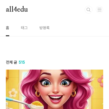
본문 바로가기
all4edu
홈
태그
방명록
전체 글
515