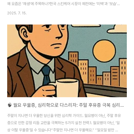
왜 요즘은 '재생'에 주목하나?한국 스킨케어 시장이 예전에는 ‘미백’과 ‘보습’
중심이었다면, 최근 몇 년 사이 **‘재생’**이라는 키워드가 빠르게 떠오르고
2025. 7. 15.
있습니다. 특히 PDRN 앰플, 스피큘 화장품, 젤리미스트처럼 단순한 피부 개선
을 넘어 세포 활성화와 회복에 초점을 둔 제품들이 눈에 띄게 많아졌습니다.이
는 코로나 이후 마스크 착용, 미세먼지, 환경 스트레스 등으로 피부 장벽이 손상
된 사람들이 많아지면서, 단순 보습이 아니라 손상 회복 + 재생 기능이 결합된
제품군에 대한 수요가 증가한 결과입니다. 특히 피부과 시술 대체용 화장품이
라 불..
🧠 월요 우울증, 심리학으로 다스리자: 주말 후유증 극복 심리 기법 5가지
주말이 지나면 더 우울한 당신을 위한 심리학 가이드. 월요병이 아닌, 주말 후유
증으로 인한 감정 리듬 교란을 극복하는 5가지 실천 전략.1. 월요병이 아닌, ‘일
상 이탈 우울증’일 수 있습니다“주말만 지나면 더 우울해요.” “일요일 밤만 되