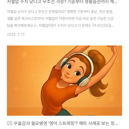
저혈압 수치 낮다고 무조건 걱정? 기준부터 생활습관까지 제대로 알아보기
저혈압 수치가 낮다고 무조건 문제일까요? 정확한 기준부터 증상, 개선 방법,
생활 습관 체크리스트까지! 저혈압이 걱정이라면 지금 바로 실천 가능한 건강
팁을 확인해보세요.🩺 저혈압이란? 수치가 낮다고 다 문제는 아니다건강검진
결과를 보고 “혈압이 낮으시네요”라는 말을 들으면 걱정부터 앞서게 됩니다.
2025. 7. 17.
하지만 실제로 저혈압 수치가 낮다고 무조건 건강에 문제가 생기는 건 아닙니
다. 혈압은 사람마다 다르게 유지되는 ‘정상 범위’가 있으며, 개인 체질에 따라
수치가 낮아도 별다른 증상이 없을 수 있습니다. 일반적으로 저혈압 기준은 수
축기 혈압이 90mmHg 이하, 이완기 혈압이 60mmHg 이하일 때를 말합니
다. 하지만 이 수치보다 더 중요한 것은 '증상이 있느냐'입니다. 평소 어지럼증,
무기력감, 손발 냉증,..
🧘‍♀️ 우울감과 월요병엔 '영어 스트레칭'? 해외 사례로 보는 정신 리듬 회복 루틴