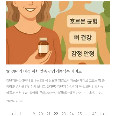
준에 따른 프로바이오틱스 비교와 실제 효과 중심으로, 내게 맞는 제품 선택법
을 안내해드립니다.1. 프로바이오틱스란? 건강을 위한 유익균의 모든 것프로바
이오틱스(Probiotics)는 ‘우리 몸에 이로운 살아있는 균’으로, 주로 장 속 환경
을 개선하고 면역 기능을 조절하는 역할을 합니다. 사람의 장에는 약 100조 개
가 넘는 미..
🌸 갱년기 여성 위한 맞춤 건강기능식품 가이드
갱년기를 건강하게 보내는 법? 꼭 필요한 영양소와 제품을 제대로 고르는 법 총
정리!갱년기를 건강하게 보내고 싶다면? 갱년기 여성에게 꼭 필요한 건강기능
식품과 추천 조합, 섭취법, 주의사항까지 총정리한 실전 가이드!1. 갱년기, 누구
에게나 찾아오는 변화의 시기여성이라면 누구나 겪게 되는 인생의 전환점, 바
2025. 7. 13.
로 갱년기입니다. 일반적으로 45세~55세 사이에 나타나는 갱년기는 에스트
로겐 분비 감소로 인해 다양한 신체적, 정신적 증상이 동반됩니다. 💬 대표적인
1
···
19
20
21
22
23
24
25
···
43