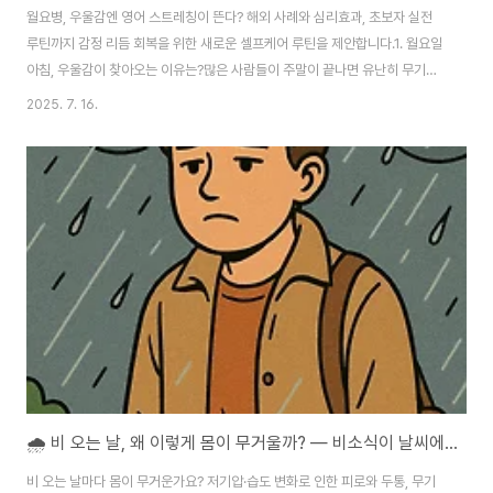
월요병, 우울감엔 영어 스트레칭이 뜬다? 해외 사례와 심리효과, 초보자 실전
루틴까지 감정 리듬 회복을 위한 새로운 셀프케어 루틴을 제안합니다.1. 월요일
아침, 우울감이 찾아오는 이유는?많은 사람들이 주말이 끝나면 유난히 무기력
해지고, **“월요병”**이라는 말을 입에 달고 삽니다. 특히 현대인들은 다음과
2025. 7. 16.
같은 이유로 심리적 저하와 피로 누적을 느낍니다:주말과 평일 사이 수면 리듬
붕괴직장·학업에 대한 심리적 스트레스 증가사회적 기대와 현실 사이의 괴리감
이런 이유로 인해 우리는 월요일 아침마다 기분 저하, 집중력 감소, 신체 무력감
을 동시에 겪게 됩니다. 특히 한국처럼 경쟁 중심 사회에서 살아가는 사람들은
정신적 방전과 우울감이 반복되는 경우가 많습니다. 그런데 최근 해외에서 주
목받는 하나의 키워드가 ..
🌧️ 비 오는 날, 왜 이렇게 몸이 무거울까? — 비소식이 날씨에 찌뿌둥할 때 실전 셀프 관리법
비 오는 날마다 몸이 무거운가요? 저기압·습도 변화로 인한 피로와 두통, 무기