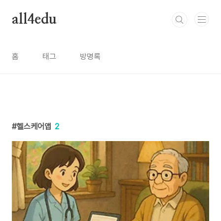
본문 바로가기
all4edu
홈
태그
방명록
헬스케어앱
2