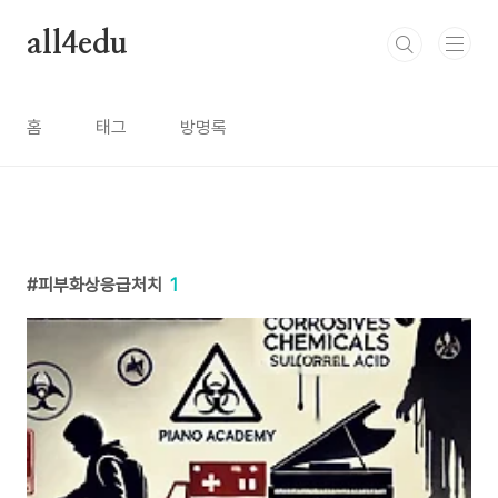
본문 바로가기
all4edu
홈
태그
방명록
피부화상응급처치
1