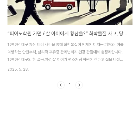
“피아노학원 가던 6살 아이에게 황산을?” 화학물질 사고, 당신은 준비됐나요?
1999년 대구 황산 테러 사건을 통해 화학물질이 인체에 미치는 피해와, 이를
예방하는 안전수칙, 심리적 후유증 관리법까지 건강 관점에서 총정리합니다.
1999년 대구의 한 골목.여섯 살 아이가 평소처럼 학원에 간다고 집을 나섰습
니다.그러나 10분 뒤, 그는 피부가 벗겨진 채 연기를 내뿜으며 비명을 지르며
2025. 5. 28.
엄마에게 기어왔습니다.입 안에는, 피부 속에는… 황산이 흘러들고 있었습니
다.그리고 26년이 지난 지금까지도, 범인은 잡히지 않았습니다.이 참혹한 사건
1
은 그저 하나의 ‘사회면 기사’로 끝나야 할까요? 하지만 이 이야기는 단순한 강
력범죄가 아닙니다. “화학물질이 우리의 건강에 얼마나 위협적인 존재인지” 알
려주는, 매우 경고적인 사건입니다.☠️ 황산, 그 한 방울이 인체에 미치는 영향1.
피부에 닿는 순간 ..