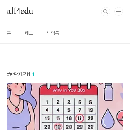
본문 바로가기
all4edu
홈
태그
방명록
탄단지균형
1