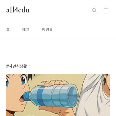
본문 바로가기
all4edu
홈
태그
방명록
자연식생활
1