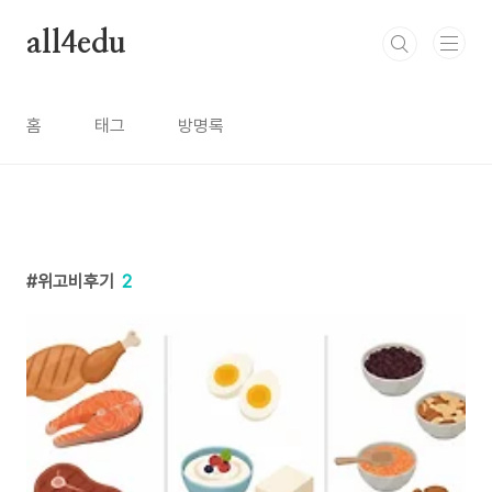
본문 바로가기
all4edu
홈
태그
방명록
위고비후기
2