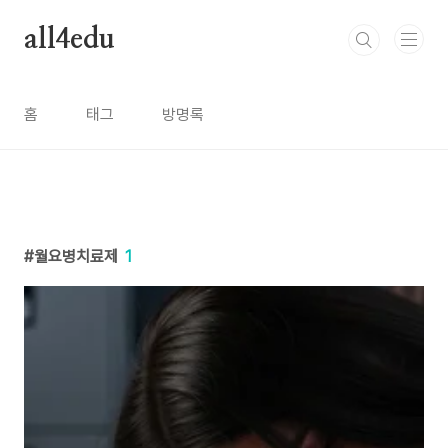
본문 바로가기
all4edu
홈
태그
방명록
월요병치료제
1