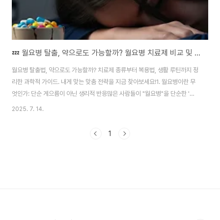
💤 월요병 탈출, 약으로도 가능할까? 월요병 치료제 비교 및 복용 팁 총정리
월요병 탈출법, 약으로도 가능할까? 치료제 종류부터 복용법, 생활 루틴까지 정
리한 과학적 가이드. 내게 맞는 맞춤 전략을 지금 찾아보세요!1. 월요병이란 무
엇인가: 단순 게으름이 아닌 생리적 반응많은 사람들이 "월요병"을 단순한 '귀
찮음' 정도로 여기지만, 실제로는 신체 리듬과 스트레스 반응이 엇갈리는 현상
2025. 7. 14.
입니다. 주말 동안 비교적 늦은 기상과 자유로운 생활을 하다가, 월요일 아침 갑
자기 업무·학교에 적응하려 할 때, 뇌와 몸이 적절히 따라오지 못해 생기는 현상
1
이죠.대표적인 증상으로는 다음과 같습니다:무기력감, 피로 누적집중력 저하,
기억력 감퇴잦은 하품, 졸림우울감, 불안소화 장애 또는 두통이런 상태는 반복
될 경우 만성 피로나 일시적인 우울 상태로까지 발전할 수 있으므로, 적절한 관
리가 중요합니다. ?..