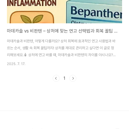
마데카솔 vs 비판텐 – 상처에 맞는 연고 선택법과 회복 꿀팁 총정리
마데카솔과 비판텐, 어떻게 다를까요? 상처 회복에 효과적인 연고 사용법과 바
르는 순서, 생활 속 회복 꿀팁까지! 상처를 제대로 관리하고 싶다면 이 글로 정
리해보세요.🧴 상처에 연고 바를 때, 마데카솔과 비판텐의 차이를 아시나요?작
은 베인 상처, 화상, 긁힌 자국이 생기면 습관적으로 바르는 연고들. 그중 가장
2025. 7. 17.
흔히 쓰이는 제품이 바로 마데카솔과 비판텐 연고입니다. 그런데 많은 분들이
두 제품을 아무 구분 없이 사용하는 경우가 많습니다. 실제로는 이 두 연고가 각
1
각의 상처 상태에 따라 적절한 용도가 있다는 걸 아시나요? 마데카솔 사용법은
진물 나고 피가 나는 초기 상처, 즉 감염 위험이 있는 경우에 적합합니다. 항생
제 성분이 포함되어 있어 상처 부위에 세균 감염을 막고 염증을 완화하는 데 효
과적이죠. 반면..