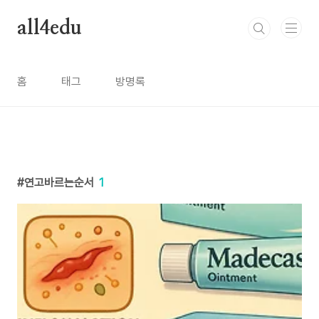
본문 바로가기
all4edu
홈
태그
방명록
연고바르는순서
1