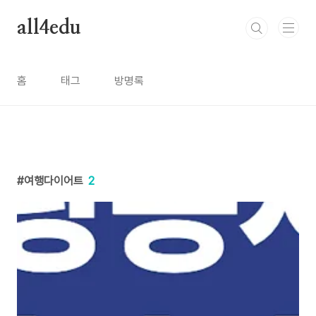
본문 바로가기
all4edu
홈
태그
방명록
여행다이어트
2