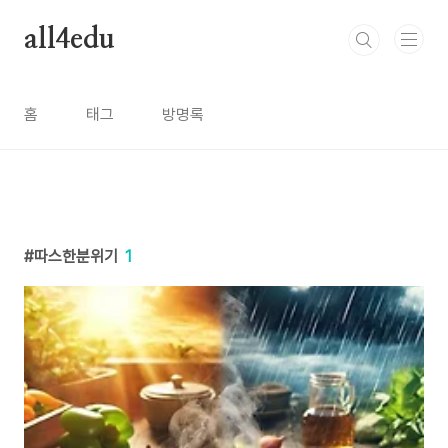
본문 바로가기
all4edu
홈
태그
방명록
따스한분위기
1