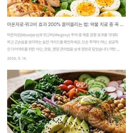
마운자로·위고비 효과 200% 끌어올리는 법: 약물 치료 중 꼭 지켜야 할 식단과 생활 습관 총정리
마운자로(Mounjaro)와 위고비(Wegovy) 투여 중 체중 감량 효과를 극대화
하고 근손실을 방지하는 실전 가이드를 확인하세요. 단순 투약이 아닌, 성공적
인 다이어트를 위한 식단, 운동, 영양 관리법을 상세 정보로 담았습니다.약만 맞
으면 살이 빠질까? 효과를 결정짓는 '한 끗' 차이최근 다이어트 약물 시장의 혁
2026. 5. 14.
명이라 불리는 GLP-1 유사체(위고비)와 GIP/GLP-1 이중 수용체 작용제(마
운자로)의 등장은 비만 치료의 패러다임을 완전히 바꿨습니다. 하지만 임상 결
과에 나오는 '20% 이상의 체중 감량'이라는 숫자는 단순히 주사만 맞는다고
저절로 완성되는 결과가 아닙니다.주사는 식욕을 억제하고 대사를 조절하는 강
력한 '도구'일 뿐, 그 도구를 활용해 몸을 재설계하는 것은 결국 사용자의 몫입
니다. 똑같..