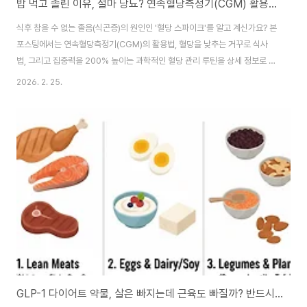
밥 먹고 졸린 이유, 설마 당뇨? 연속혈당측정기(CGM) 활용한 혈당 스파이크 예방 및 집중력 강화 식단 가이드
식후 참을 수 없는 졸음(식곤증)의 원인인 '혈당 스파이크'를 알고 계신가요? 본
포스팅에서는 연속혈당측정기(CGM)의 활용법, 혈당을 낮추는 거꾸로 식사
법, 그리고 집중력을 200% 높이는 과학적인 혈당 관리 루틴을 상세 정보로 전
해드립니다. 식후 쏟아지는 졸음, 단순한 피로일까? 혈당 스파이크 잡고 집중력
2026. 2. 25.
200% 올리는 과학적 식단법점심 식사 후, 마치 수면제를 먹은 것처럼 눈꺼풀
이 무거워진 경험이 있으신가요? 많은 직업인이 이를 단순한 '식곤증'으로 치부
하고 커피 한 잔으로 때우곤 합니다. 하지만 이는 몸이 보내는 강력한 경고 신
호, 즉 '혈당 스파이크(Blood Sugar Spike)'일 가능성이 매우 높습니다.오늘
은 최근 실시간 건강 관리의 혁명이라 불리는 연속혈당측정기(CGM)를 활용
해 내..
GLP-1 다이어트 약물, 살은 빠지는데 근육도 빠질까? 반드시 알아야 할 부작용과 근육 보존 전략