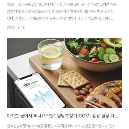
위고비, 젭바운드 같은 GLP-1 다이어트 주사를 고민 중이신가요? 급격한 체중
감량 뒤에 숨겨진 근감소증 위험과 얼굴 처짐 부작용을 예방하는 법을 공개합
니다. 건강한 다이어트를 위한 필수 근육 관리법과 식단 가이드를 지금 확인하
세요. "살만 빠지는 게 정답일까?" GLP-1 다이어트 약물 사용 전 필수 체크: 부
2026. 2. 19.
작용 예방과 근육 관리의 모든 것다이어트 약물의 신세계, 그러나 놓치고 있는
것들최근 일론 머스크를 비롯한 글로벌 셀럽들이 사용하며 화제가 된 GLP-1
수용체 작용제(위고비, 젭바운드 등)는 비만 치료의 패러다임을 바꿨습니다.
"의지만으로 안 되던 살이 빠진다"는 찬사가 쏟아지지만, 입시 전문가가 학생
의 성적표 뒤에 숨은 기초 실력을 보듯, 우리도 체중계 숫자 뒤에 숨은 '체성분
의 변화'를..
아직도 굶어서 빼나요? 연속혈당측정기(CGM) 활용 혈당 다이어트 식단 및 성공 가이드
연속혈당측정기(CGM)를 활용한 과학적인 다이어트 방법을 공개합니다. 실시