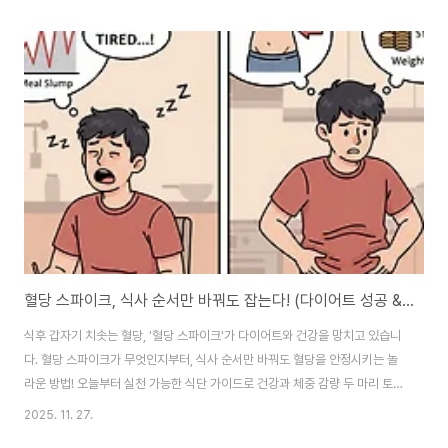
똑하게 선택하는 법💡 오해와진실사이, 탄수화물의명예회복 최근 몇 년간, '저
탄고지(저탄수화물 고지방)' 다이어트의 유행과 함께 탄수화물은 건강의 적으
로, 비만의 주범으로 낙인찍혔습니다. 많은 사람이 "살을 빼려면 탄수화물을 끊
어야 한다"고 믿으며, 빵, 밥뿐만 아니라 건강한 통곡물까지 두려워하는 '탄수
화물 공포증(Carb Phobia)'을 겪고 있습니다. 하지만 탄수화물은 단백질, 지
방과 함께 우리..
혈당 스파이크, 식사 순서만 바꿔도 잡는다! (다이어트 성공 & 당뇨 예방)
식후 갑자기 치솟는 혈당, '혈당 스파이크'가 다이어트와 건강을 망치고 있습니
다. 혈당 스파이크가 무엇인지부터, 식사 순서만 바꿔도 혈당을 안정시키는 놀
라운 방법! 오늘부터 실천 가능한 식단 가이드로 건강과 체중 감량 두 마리 토끼
를 동시에 잡으세요. 식곤증, 뱃살, 만성 피로... 혹시 '혈당 스파이크' 때문인가
2025. 11. 27.
요?점심 식사 후 쏟아지는 극심한 졸음, 아무리 운동해도 빠지지 않는 뱃살, 이