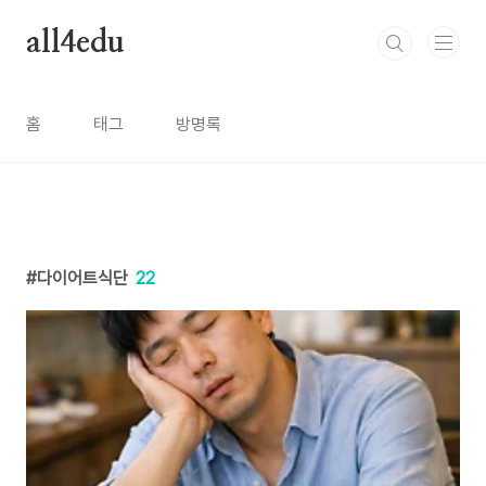
본문 바로가기
all4edu
홈
태그
방명록
다이어트식단
22