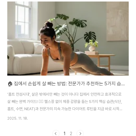
유 없이 무기력하고 피곤한 증상... 혹시 이런 경험을 자주 하고 계신가요? 많은
분들이 바쁜 일상 속에서 당연하게 여기는 증상들이지만, 사실 이 모든 것의 원
인으로 최근 주목받고 있는 것이 바로 '혈당 스파이크(Glucose Spike)'입니
다. 혈당 스파이크란, 식사 후 혈당이 급격하게 치솟았다가 다시 뚝 떨어지는..
🏠 집에서 손쉽게 살 빼는 방법: 전문가가 추천하는 5가지 습관과 실천 전략
'홈트 전성시대', 살은 밖에서만 빼는 것이 아니다 집에서 안전하고 효과적으로
살 빼는 완벽 가이드! 🏃‍♀️ 헬스장 없이 체중 감량을 돕는 5가지 핵심 습관(식단,
홈트, 수면, NEAT)과 전문가의 지속 가능한 다이어트 루틴을 지금 바로 시작하
세요. 팬데믹을 거치며 우리의 라이프스타일은 완전히 바뀌었습니다. 비싼 헬
2025. 11. 18.
스장 등록, 복잡한 운동 스케줄, 그리고 외출의 번거로움 없이도 건강한 몸을 만
들고 체중을 감량하는 것이 가능해졌습니다. 바로 ‘홈트(Home Training)’와
1
2