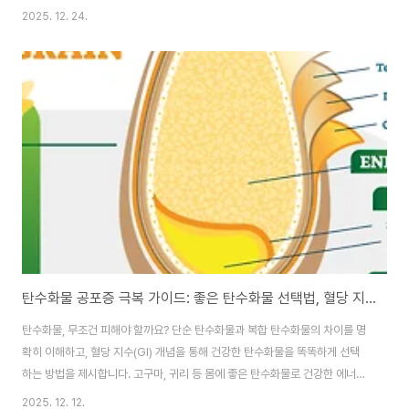
거나, 식사 후 갑자기 쏟아지는 졸음(식곤증) 때문에 고민이신가요? 이는 혈액
2025. 12. 24.
속 포도당 농도가 급격히 치솟았다가 떨어지는 '혈당 스파이크(Glucose
Spike)' 현상 때문일 확률이 매우 높습니다. 혈당 스파이크는 혈관 벽을 손상
시키고 췌장을 혹사시켜 결국 당뇨병으로 가는 급행열차와 같습니다. 하지만
걱정 마세요. '무엇을 먹느냐'만큼 중요한 '어떤 순서로 먹느냐'만 바꿔도 혈당
을 드라마틱하게 안정시킬 수 있습니다. 오늘은 5,000자 분량의 정성을 담아
혈당 관리의 핵심 비법..
탄수화물 공포증 극복 가이드: 좋은 탄수화물 선택법, 혈당 지수(GI) 이해, 추천 식품 베스트 7
탄수화물, 무조건 피해야 할까요? 단순 탄수화물과 복합 탄수화물의 차이를 명
확히 이해하고, 혈당 지수(GI) 개념을 통해 건강한 탄수화물을 똑똑하게 선택
하는 방법을 제시합니다. 고구마, 귀리 등 몸에 좋은 탄수화물로 건강한 에너지
와 체중 관리를 시작하세요. 🍞 탄수화물 공포증은 그만! '좋은 탄수화물'을 똑
2025. 12. 12.