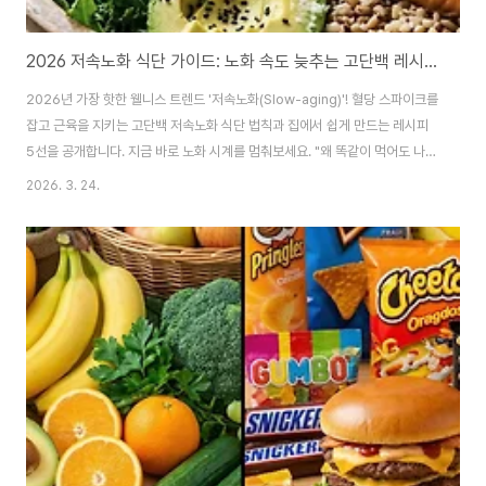
2026 저속노화 식단 가이드: 노화 속도 늦추는 고단백 레시피 5가지와 실천법
2026년 가장 핫한 웰니스 트렌드 '저속노화(Slow-aging)'! 혈당 스파이크를
잡고 근육을 지키는 고단백 저속노화 식단 법칙과 집에서 쉽게 만드는 레시피
5선을 공개합니다. 지금 바로 노화 시계를 멈춰보세요. "왜 똑같이 먹어도 나만
더 빨리 늙는 기분일까?"최근 구글과 네이버에서 '노화 방지', '혈당 관리'와 함
2026. 3. 24.
께 가장 많이 검색되는 키워드는 단연 '저속노화(Slow-aging)'입니다. 2026
년 현재, 우리는 단순히 오래 사는 것을 넘어 '얼마나 천천히, 건강하게 늙느
냐'에 집중하고 있습니다. 단순히 비싼 크림을 바르는 것이 정답일까요? 정답은
우리의 '접시' 위에 있습니다. 가속노화의 주범인 '혈당 스파이크'를 막고, 세포
의 재생을 돕는 '고단백 식단'이 결합했을 때 비로소 노화의 시..