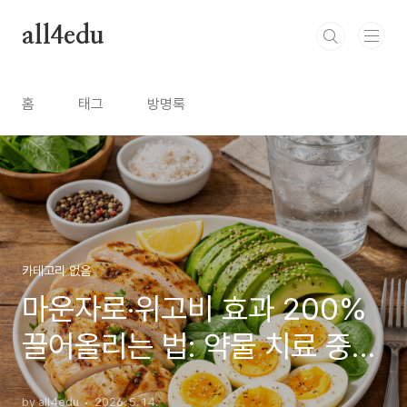
본문 바로가기
all4edu
홈
태그
방명록
카테고리 없음
마운자로·위고비 효과 200%
끌어올리는 법: 약물 치료 중
꼭 지켜야 할 식단과 생활 습관
by all4edu
2026. 5. 14.