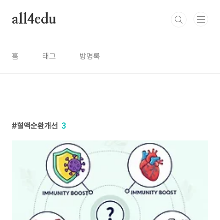
본문 바로가기
all4edu
홈
태그
방명록
혈액순환개선
3