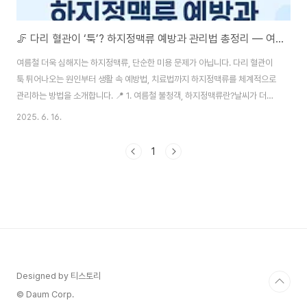
🦵 다리 혈관이 ‘툭’? 하지정맥류 예방과 관리법 총정리 — 여름철 다리 건강 지키기
여름철 더욱 심해지는 하지정맥류, 단순한 미용 문제가 아닙니다. 다리 혈관이
툭 튀어나오는 원인부터 생활 속 예방법, 치료법까지 하지정맥류를 체계적으로
관리하는 방법을 소개합니다. 📍 1. 여름철 불청객, 하지정맥류란?날씨가 더워
지면 환자가 급증하는 대표적 질환 중 하나가 바로 하지정맥류입니다.‘다리 혈
2025. 6. 16.
관이 튀어나온다’, ‘다리가 붓고 무겁다’, ‘쥐가 잘 난다’라는 증상으로 병원을 찾
는 분들이 많습니다. 📌 하지정맥류란?다리 정맥의 판막 기능 저하 → 혈액 역
1
류 → 혈관이 늘어나고 휘어짐오래 서 있거나 앉아 있으면 혈액이 중력에 의해
하체에 고이면서 발생미용 문제뿐 아니라 혈액순환 장애로 삶의 질 저하, 심하
면 궤양 등 합병증 유발🧬 2. 하지정맥류의 주된 원인: 혈액 역류 메커니즘정상
적인 정맥..
Designed by 티스토리
© Daum Corp.