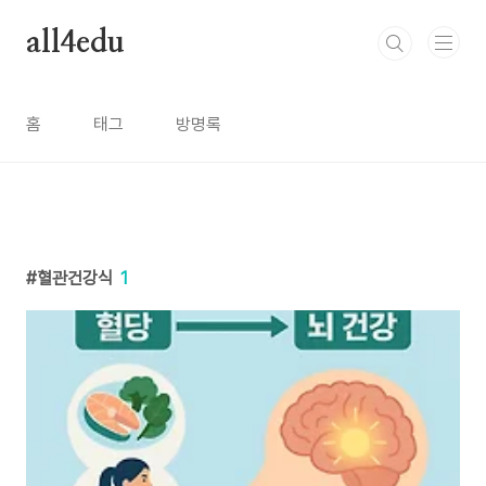
본문 바로가기
all4edu
홈
태그
방명록
혈관건강식
1