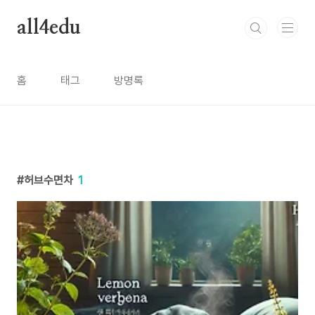
본문 바로가기
all4edu
홈
태그
방명록
허브수면차
1