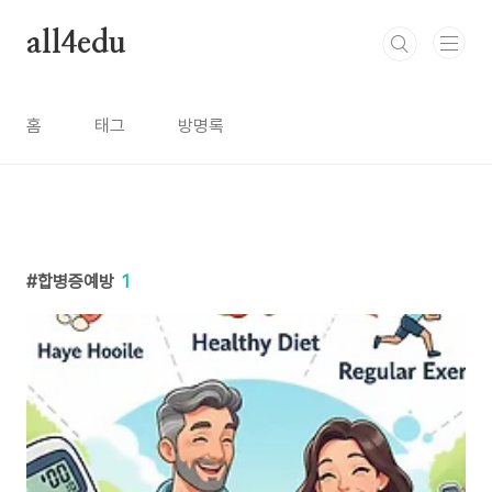
본문 바로가기
all4edu
홈
태그
방명록
합병증예방
1