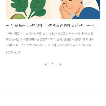
💤 잠 못 드는 당신? 낮에 ‘이것’ 먹으면 밤에 꿀잠 잔다 — 과일·채소와 수면의 놀라운 관계
수면의 질을 높이고 싶다면 냉장고 속 과일과 채소를 먼저 챙겨야 한다? 과일·
채소·통곡물이 수면에 미치는 영향과 과학적 근거, 실생활 적용법까지 자세히
알아봅니다. 📍 1. 수면 부족 시대 — 불면의 고통현대인은 밤이 두렵습니다.수
면 장애 유병률 증가만성 피로, 집중력 저하, 우울증, 비만 등 수면 부족의 후폭
2025. 6. 17.
풍📌 대한민국 성인의 약 30%가 수면장애로 고통받고 있다는 통계는 이제 놀
랍지도 않습니다.그런데 이 문제의 실마리가 바로 낮 동안 우리가 먹는 음식에
1
있다는 연구 결과가 나왔습니다.🌿 2. 시카고대·컬럼비아대 최신 연구: 음식이
잠을 바꾼다"하루 5컵의 과일과 채소 섭취만으로도 불면을 줄일 수 있다."—
연구 책임자 타살리 박사 — 미국 시카고대 수면 센터와 컬럼비아대 연구팀은
최근 과일,..