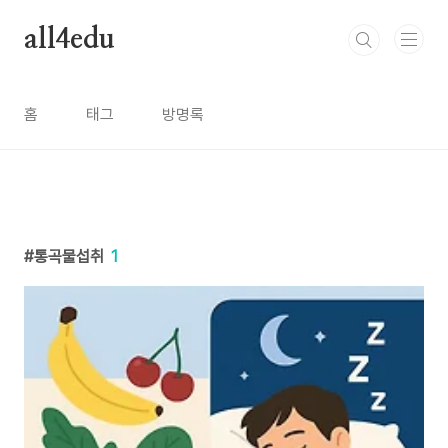
본문 바로가기
all4edu
홈
태그
방명록
통곡물섭취
1