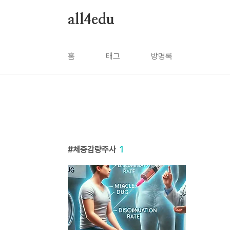
본문 바로가기
all4edu
홈
태그
방명록
체중감량주사
1