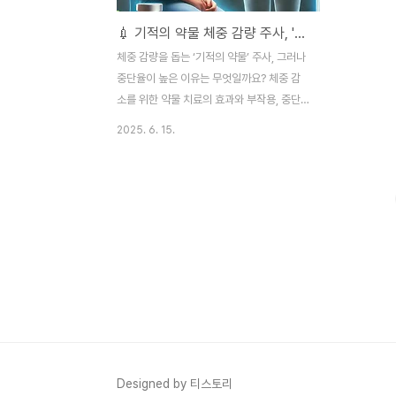
💉 기적의 약물 체중 감량 주사, '위고비', 왜 중단율이 높을까?
체중 감량을 돕는 ‘기적의 약물’ 주사, 그러나
중단율이 높은 이유는 무엇일까요? 체중 감
소를 위한 약물 치료의 효과와 부작용, 중단
이유, 그리고 이를 예방할 수 있는 방법에 대
2025. 6. 15.
해 알아봅니다. 📍 1. 체중 감량 주사, ‘기적의
약물’이란?최근 비만 치료의 새로운 방법으
로 주목받고 있는 체중 감량 주사는, 여러 연
구 결과에서 단기간 내 체중 감소를 이끌어낼
수 있다는 이유로 많은 사람들의 관심을 받고
있습니다.이 주사는 주로 GLP-1 수용체 효
능제 계열의 약물로, 인체의 식욕 조절 및 에
너지 소비에 관련된 호르몬에 작용하여 체중
감소를 돕는 효과를 가집니다. 대표적인 약물
로는 세마글루타이드(Semaglutide)와 리
라글루타이드(Liraglutide)가 있으며, 주사
한 번으로 몇 주 내에 눈에 띄..
Designed by 티스토리