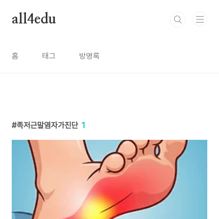
본문 바로가기
all4edu
홈
태그
방명록
족저근말염자가진단
1