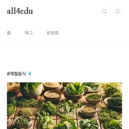
본문 바로가기
all4edu
홈
태그
방명록
제철음식
4