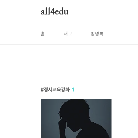
본문 바로가기
all4edu
홈
태그
방명록
정서교육강화
1