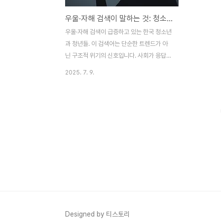
우울·자해 검색이 말하는 것: 청소년·청년 정신 건강 위기의 현재와 해법
우울·자해 검색이 급증하고 있는 한국 청소년
과 청년들. 이 검색어는 단순한 트렌드가 아
닌 구조적 위기의 신호입니다. 사회가 응답해
야 할 때입니다. 실제 통계와 대응 전략을 함
2025. 7. 9.
께 정리했습니다.1. 검색 트렌드가 말해주는
‘보이지 않는 절규’국가통계포털, 네이버 데
이터랩, 구글 트렌드 등을 분석하면, 특히 10
대 후반~20대 초반 사이에서 ‘우울증’, ‘불
안’, ‘자해’, ‘죽고 싶다’ 등 극단적 선택 관련
키워드 검색량이 꾸준히 증가하고 있습니다.
이는 단순한 호기심의 수준을 넘어, 실제 도
움을 요청할 채널이 없거나 주변에 말하지 못
하는 심리적 고립감이 커지고 있다는 점을 시
사합니다. ‘검색’이라는 행동 자체가 심리적
응급상황의 구조 요청으로 읽힐 수 있는 중요
한 사회 신호인 셈입니다. 청소년·청년들이
Designed by 티스토리