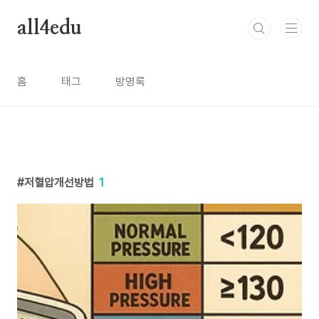
본문 바로가기
all4edu
홈
태그
방명록
저혈압개선방법
1