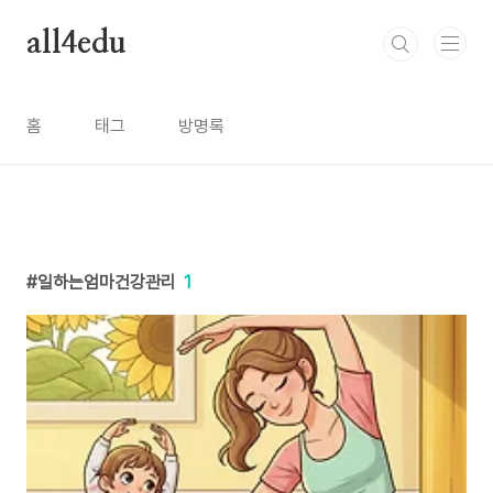
본문 바로가기
all4edu
홈
태그
방명록
일하는엄마건강관리
1