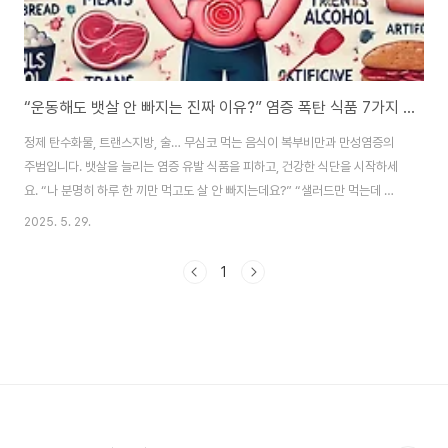
“운동해도 뱃살 안 빠지는 진짜 이유?” 염증 폭탄 식품 7가지 총정리
정제 탄수화물, 트랜스지방, 술… 무심코 먹는 음식이 복부비만과 만성염증의
주범입니다. 뱃살을 늘리는 염증 유발 식품을 피하고, 건강한 식단을 시작하세
요. “나 분명히 하루 한 끼만 먹고도 살 안 빠지는데요?” “샐러드만 먹는데 왜
뱃살이 점점 늘죠…?” 혹시 이런 생각 해보신 적 있으신가요?운동도 하고, 저녁
2025. 5. 29.
도 거르는데 도무지 줄지 않는 뱃살. 그 정체는 지방이 아니라 ‘염증’일지도 모
릅니다. ✅ 오늘의 글은 단순 다이어트가 아닙니다.체내 염증을 일으키는 ‘초염
1
증성 식품’ 7대장을 공개하고,무심코 먹던 음식이 만병의 씨앗이 되는 이유를
알려드립니다.“당신의 뱃살은 음식이 아니라 ‘방화범’ 때문일 수 있다!”🔥 뱃살
을 유발하는 ‘염증 유발 식품’ 7가지 1. 정제 탄수화물 – 하얀 빵이 내 허리에 쌓
이..