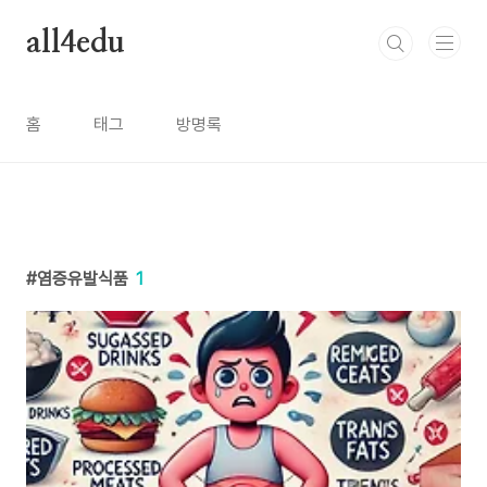
본문 바로가기
all4edu
홈
태그
방명록
염증유발식품
1