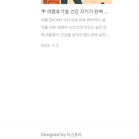
🌴 여름휴가철 건강 지키기 완벽 가이드: 휴가도 건강하게 즐기는 법
여행 준비부터 식단·운동·피부 관리까지, 휴
가를 진짜 '회복의 시간'으로 만드는 실전 전
략.여름휴가, 건강을 놓치지 않는 완벽 실전
가이드! 여행 준비부터 식단·운동·피부관리·
2025. 7. 5.
귀가 후 회복까지, 건강과 힐링을 모두 잡는
여름휴가 노하우를 총정리했습니다.1. 여름휴
가, 건강까지 챙겨야 진짜 힐링이다여름휴가
는 그동안 쌓인 스트레스를 해소하고, 지친
몸과 마음을 재충전하는 소중한 시간입니다.
하지만 대부분의 사람들이 '여행 = 무조건 쉬
는 시간'이라고 생각하며, 건강 관리에 소홀
해지는 경우가 많습니다. 실제로 휴가 후 체
력 저하, 소화불량, 피부 트러블, 급격한 체중
증가 등을 호소하는 사례가 적지 않습니다.
특히 무리한 여행 일정, 과도한 외식, 수면 부
족, 운동 중단 등은 오히려 피로감을 가중시
Designed by 티스토리