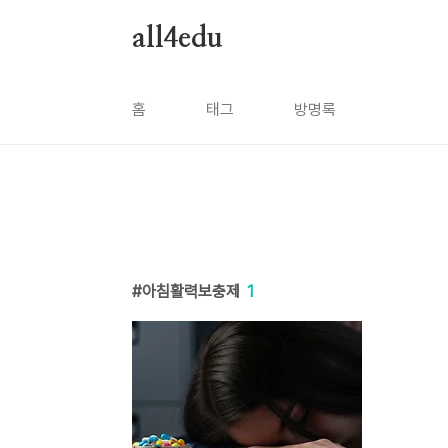
본문 바로가기
all4edu
홈
태그
방명록
아침활력보충제
1