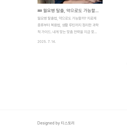
💤 월요병 탈출, 약으로도 가능할까? 월요병 치료제 비교 및 복용 팁 총정리
월요병 탈출법, 약으로도 가능할까? 치료제
종류부터 복용법, 생활 루틴까지 정리한 과학
적 가이드. 내게 맞는 맞춤 전략을 지금 찾아
보세요!1. 월요병이란 무엇인가: 단순 게으름
2025. 7. 14.
이 아닌 생리적 반응많은 사람들이 "월요
병"을 단순한 '귀찮음' 정도로 여기지만, 실제
로는 신체 리듬과 스트레스 반응이 엇갈리는
현상입니다. 주말 동안 비교적 늦은 기상과
자유로운 생활을 하다가, 월요일 아침 갑자기
업무·학교에 적응하려 할 때, 뇌와 몸이 적절
히 따라오지 못해 생기는 현상이죠.대표적인
증상으로는 다음과 같습니다:무기력감, 피로
누적집중력 저하, 기억력 감퇴잦은 하품, 졸
림우울감, 불안소화 장애 또는 두통이런 상태
는 반복될 경우 만성 피로나 일시적인 우울
상태로까지 발전할 수 있으므로, 적절한 관리
Designed by 티스토리