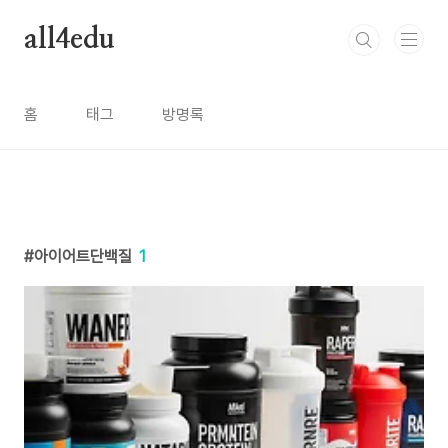
본문 바로가기
all4edu
홈
태그
방명록
아이어트단백질
1