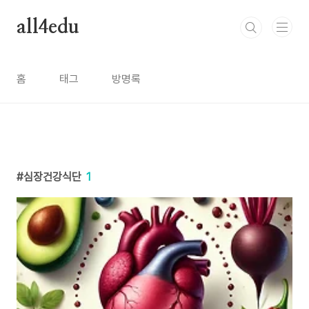
본문 바로가기
all4edu
홈
태그
방명록
심장건강식단
1