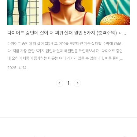
다이어트 중인데 살이 더 쪄?! 실패 원인 5가지 (충격주의) + 해결책까지
다이어트 중인데 왜 살이 찔까? 그 이유를 모른다면 계속 실패할 수밖에 없습니
다. 지금 가장 흔한 5가지 원인과 실제 해결법을 확인해보세요. 다이어트 중인
데 오히려 체중이 증가하는 이유는 여러 가지가 있을 수 있습니다. 예를 들어,
과도한 칼로리 제한으로 인해 기초대사량이 감소하거나, 유산소 운동만 집중하
2025. 4. 14.
여 근육량이 줄어들 수 있습니다. 또한, 수면 부족이나 스트레스로 인해 식욕 조
절 호르몬이 불균형해지고, 주말에 과식하는 습관이 체중 증가로 이어질 수 있
1
습니다. 이러한 요인들을 고려하여 다이어트 계획을 조정하는 것이 중요합니
다.​ “나는 하루 한 끼만 먹는데 왜 살이 안 빠지지?”“물만 마셔도 살찐다”는 말,
사실일까요? 아니요. 문제는 여러분의 몸이 아니라, ‘잘못된 다이어트 방식’ 에
있을 가능성..