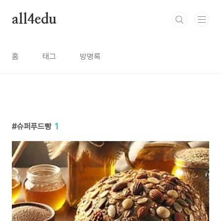
본문 바로가기
all4edu
홈
태그
방명록
슈퍼푸드빵
1