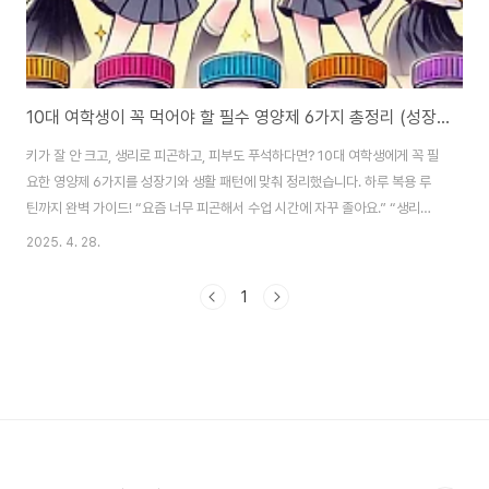
10대 여학생이 꼭 먹어야 할 필수 영양제 6가지 총정리 (성장기 키·피부·집중력 케어)
키가 잘 안 크고, 생리로 피곤하고, 피부도 푸석하다면? 10대 여학생에게 꼭 필
요한 영양제 6가지를 성장기와 생활 패턴에 맞춰 정리했습니다. 하루 복용 루
틴까지 완벽 가이드! “요즘 너무 피곤해서 수업 시간에 자꾸 졸아요.” “생리를
시작하고 나서 빈혈처럼 어지러운 날이 많아요.” “키가 잘 안 크는 것 같아서 스
2025. 4. 28.
트레스를 받아요.” “피부도 푸석하고 여드름이 자꾸 나요…” 10대는 단순히 성
장기일 뿐만 아니라📌 여성호르몬 변화가 시작되는 시기,📌 신체적 성숙과 심
1
리적 감수성이 예민해지는 시기,📌 학업 스트레스와 수면 부족, 다이어트로 인
한 불균형까지 겹치는 시기입니다.이 시기의 건강관리는 단순한 '체력 보충'을
넘어서✅ 성장판 자극✅ 호르몬 밸런스 관리✅ 피로 및 집중력 개선✅ 피부 면
역 케어까..