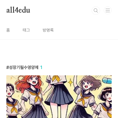
본문 바로가기
all4edu
홈
태그
방명록
성장기필수영양제
1