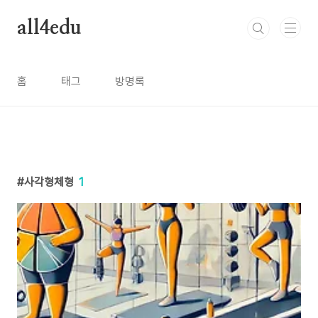
본문 바로가기
all4edu
홈
태그
방명록
사각형체형
1