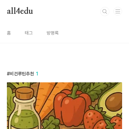
본문 바로가기
all4edu
홈
태그
방명록
비건루틴추천
1