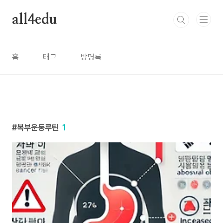
본문 바로가기
all4edu
홈
태그
방명록
복부운동루틴
1