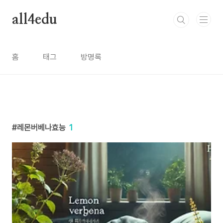
본문 바로가기
all4edu
홈
태그
방명록
레몬버베나효능
1