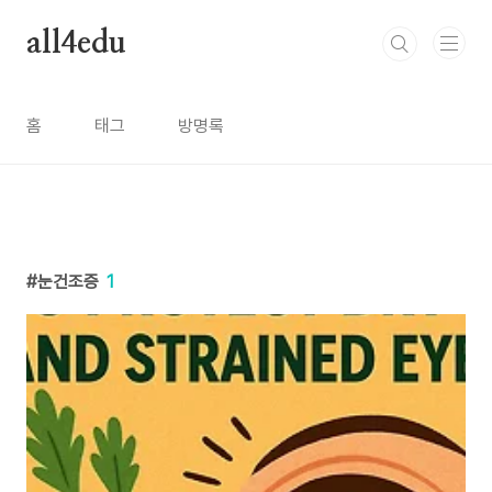
본문 바로가기
all4edu
홈
태그
방명록
눈건조증
1