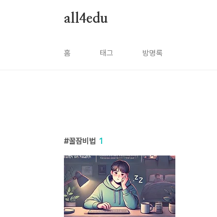
본문 바로가기
all4edu
홈
태그
방명록
꿀잠비법
1