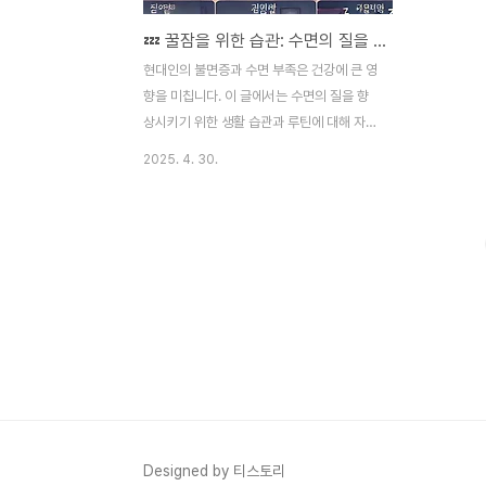
💤 꿀잠을 위한 습관: 수면의 질을 높이는 생활 루틴 가이드
현대인의 불면증과 수면 부족은 건강에 큰 영
향을 미칩니다. 이 글에서는 수면의 질을 향
상시키기 위한 생활 습관과 루틴에 대해 자세
히 알아봅니다. 과학적 연구와 전문가의 조언
2025. 4. 30.
을 바탕으로 실질적인 방법을 제시합니다.​ 수
면은 단순한 휴식이 아니라, 신체와 정신의
회복을 위한 필수적인 과정입니다. 대한수면
연구학회에 따르면, 성인은 평균 7~8시간의
수면이 필요하며, 수면 부족은 피로, 집중력
저하, 면역력 감소 등 다양한 건강 문제를 유
발할 수 있습니다. ✅ 1. 규칙적인 수면 습관:
생체시계(SCN)를 조율하라우리 몸은 '서카
디안 리듬(circadian rhythm)' 이라고 불리
는 생체 시계에 의해 수면과 각성의 주기를
조절합니다. 이 리듬은 빛, 식사 시간, 수면 시
간 등 외부 신호에 민감하게 반응합니..
Designed by 티스토리