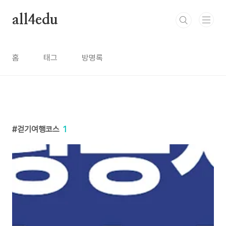
본문 바로가기
all4edu
홈
태그
방명록
걷기여행코스
1