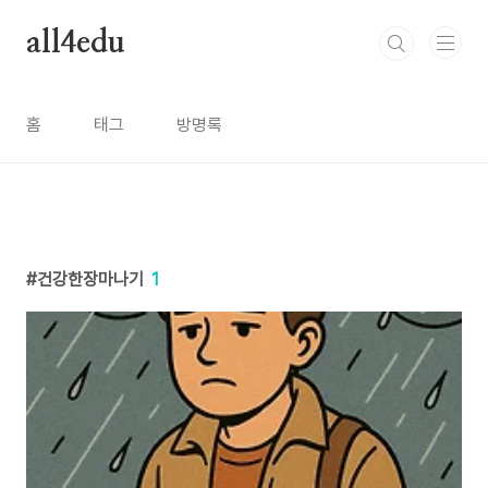
본문 바로가기
all4edu
홈
태그
방명록
건강한장마나기
1