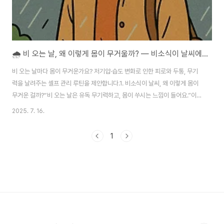
🌧️ 비 오는 날, 왜 이렇게 몸이 무거울까? — 비소식이 날씨에 찌뿌둥할 때 실전 셀프 관리법
비 오는 날마다 몸이 무거운가요? 저기압·습도 변화로 인한 피로와 두통, 무기
력을 날려주는 셀프 관리 루틴을 제안합니다.1. 비소식이 날씨, 왜 이렇게 몸이
무거운 걸까?“비 오는 날은 유독 무기력하고, 몸이 쑤시는 느낌이 들어요.”이런
경험, 한 번쯤 해보셨을 겁니다. 실제로 **비소식이(비 오는 날)**에는 많은 사
2025. 7. 16.
람들이 두통, 관절통, 피로감, 집중력 저하를 겪습니다.이유는 명확합니다. 바로
기압 변화와 습도 상승 때문입니다. ▶️ 기압이 떨어지면 혈관이 확장되고, 그 결
1
과 혈류 순환에 일시적인 장애가 생깁니다.▶️ 동시에 뇌혈류 흐름 변화는 편두
통, 집중력 저하를 유발합니다.▶️ 고습도는 피부와 호흡기 컨디션을 떨어뜨리
고, 근육 및 관절의 유연성을 낮춥니다. 특히 아래에 해당하는 사람일수록 더
민..