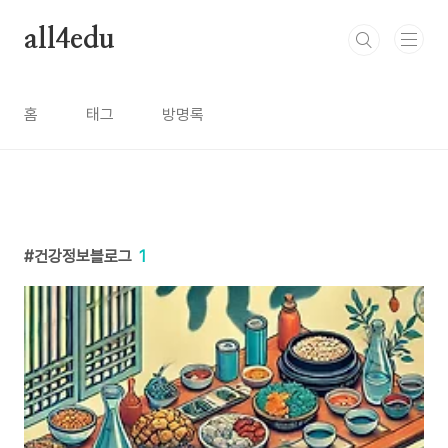
본문 바로가기
all4edu
홈
태그
방명록
건강정보블로그
1