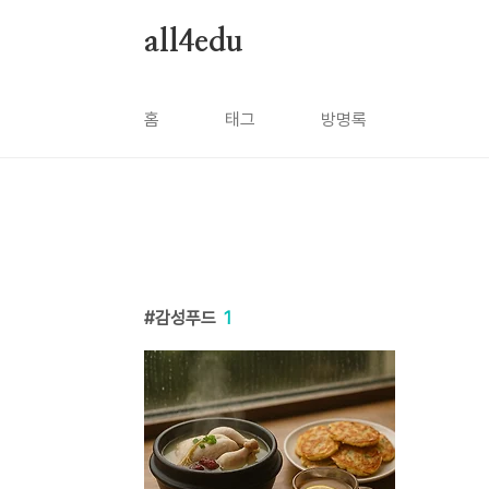
본문 바로가기
all4edu
홈
태그
방명록
감성푸드
1