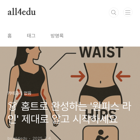
본문 바로가기
all4edu
홈
태그
방명록
카테고리 없음
👗 홈트로 완성하는 '원피스 라
인' 제대로 알고 시작하세요
by all4edu
2025. 7. 4.