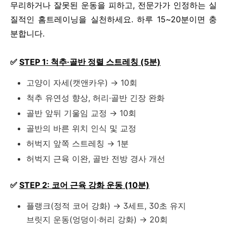
무리하거나 잘못된 운동을 피하고, 전문가가 인정하는 실
질적인 홈트레이닝을 실천하세요. 하루 15~20분이면 충
분합니다.
✅
STEP 1: 척추·골반 정렬 스트레칭 (5분)
고양이 자세(캣앤카우) → 10회
척추 유연성 향상, 허리·골반 긴장 완화
골반 앞뒤 기울임 교정 → 10회
골반의 바른 위치 인식 및 교정
허벅지 앞쪽 스트레칭 → 1분
허벅지 근육 이완, 골반 전방 경사 개선
✅
STEP 2: 코어 근육 강화 운동 (10분)
플랭크(정적 코어 강화) → 3세트, 30초 유지
브릿지 운동(엉덩이·허리 강화) → 20회