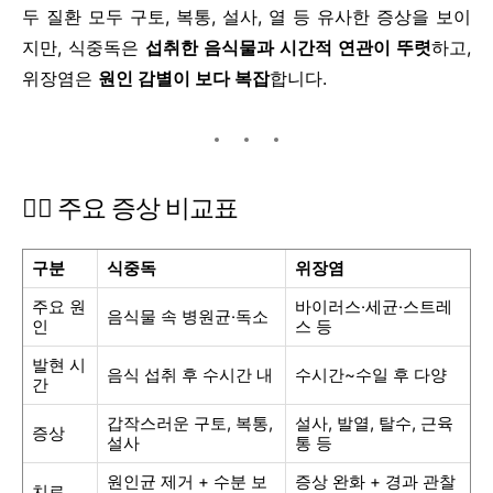
두 질환 모두 구토, 복통, 설사, 열 등 유사한 증상을 보이
지만, 식중독은
섭취한 음식물과 시간적 연관이 뚜렷
하고,
위장염은
원인 감별이 보다 복잡
합니다.
👩‍⚕️ 주요 증상 비교표
구분
식중독
위장염
주요 원
바이러스·세균·스트레
음식물 속 병원균·독소
인
스 등
발현 시
음식 섭취 후 수시간 내
수시간~수일 후 다양
간
갑작스러운 구토, 복통,
설사, 발열, 탈수, 근육
증상
설사
통 등
원인균 제거 + 수분 보
증상 완화 + 경과 관찰
치료