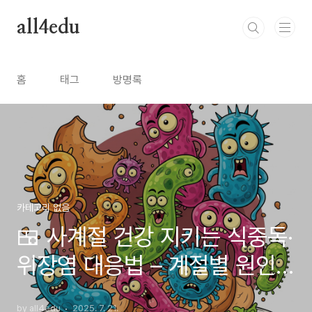
본문 바로가기
all4edu
홈
태그
방명록
카테고리 없음
🍱 사계절 건강 지키는 식중독·
위장염 대응법 – 계절별 원인
과 예방법 총정리
by all4edu
2025. 7. 21.