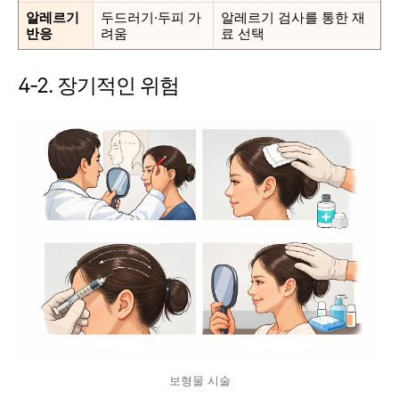
알레르기
두드러기·두피 가
알레르기 검사를 통한 재
반응
려움
료 선택
4‑2. 장기적인 위험
보형물 시술