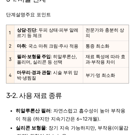
단계설명주요 포인트
상담·진단
: 두피 상태·피부 알레
전문가와 충분히 상
1
르기 등 체크
의
2
마취
: 국소 마취 크림·주사 적용
통증 최소화
필러·보형물 주입
: 히알루론산,
재료 특성에 따라 효
3
폴리머, 실리콘 등 선택
과·부작용 차이
마무리·경과 관찰
: 시술 부위 압
4
부기·멍 최소화
박·냉찜질
3‑2. 사용 재료 종류
히알루론산 필러
: 자연스럽고 흡수성이 높아 부작용
이 적음 (하지만 지속기간은 6~12개월).
실리콘 보형물
: 장기 지속 가능하지만, 부작용(이물감