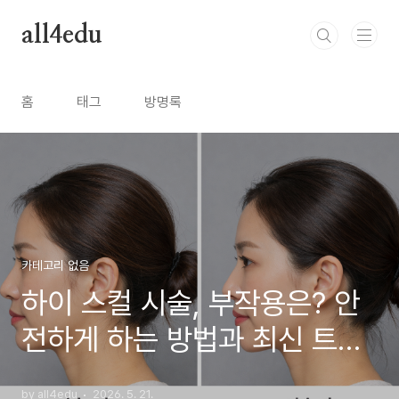
본문 바로가기
all4edu
홈
태그
방명록
카테고리 없음
하이 스컬 시술, 부작용은? 안
전하게 하는 방법과 최신 트렌
드
by all4edu
2026. 5. 21.