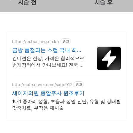
https://m.bunjang.co.kr/
광고
금방 품절되는 스컬 국내 최대
브랜드 중고거래
컨디션은 신상, 가격은 합리적으로
번개장터에서 만나보세요! 전국 각
지에서 올라오는 전국구 최다 상품
매일 10만 개 이상의 신규 상품 업
로드
http://cafe.naver.com/sage012
광고
세이지의원 쫑알주사 원조후기
1대1 종아리 성형, 초음파 정밀 진단, 유형 및 상태별
맞춤치료, 부작용 재시술