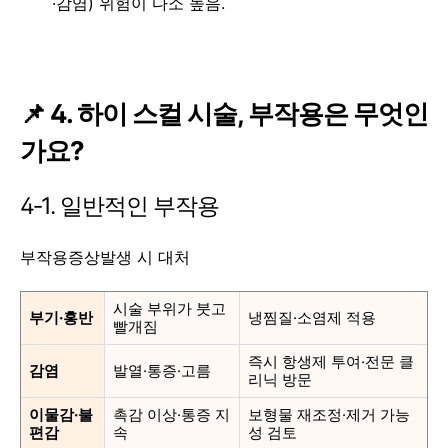
·감염) 위험이 다소 높음.
📌 4. 하이 스컬 시술, 부작용은 무엇인
가요?
4‑1. 일반적인 부작용
부작용증상발생 시 대처
시술 부위가 붓고
부기·홍반
냉찜질·소염제 적용
빨개짐
즉시 항생제 투여·전문 클
감염
발열·통증·고름
리닉 방문
이물감·불
촉감 이상·통증 지
보형물 재조정·제거 가능
편감
속
성 검토