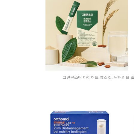
그린몬스터 다이어트 효소컷, 닥터리브 슬림컷 가르