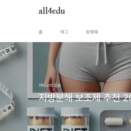
본문 바로가기
all4edu
홈
태그
방명록
카테고리 없음
지방분해 보조제 추천 20
by all4edu
2025. 4. 5.