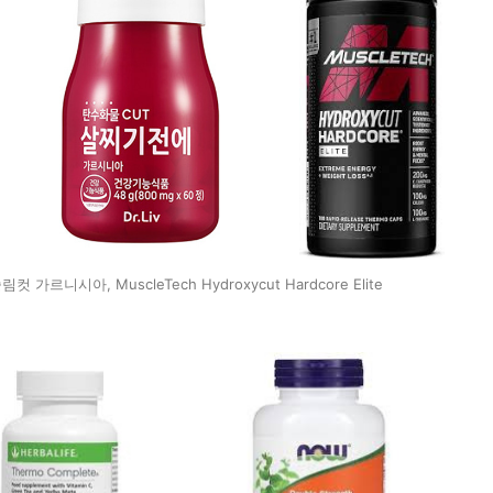
니시아, MuscleTech Hydroxycut Hardcore Elite