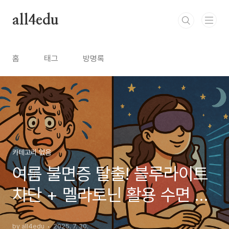
본문 바로가기
all4edu
홈
태그
방명록
카테고리 없음
여름 불면증 탈출! 블루라이트
차단 + 멜라토닌 활용 수면 루
틴 완벽 가이드
by all4edu
2025. 7. 30.