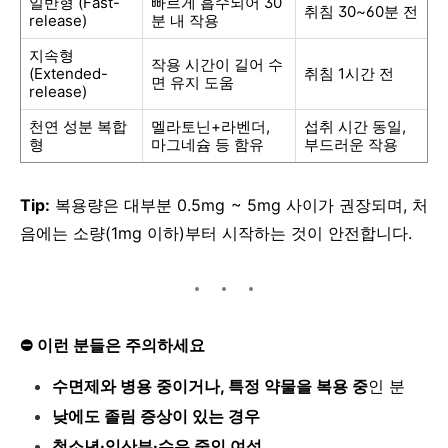
일반형 (Fast-
빠르게 흡수되어 30
취침 30~60분 전
release)
분 내 작용
지속형
작용 시간이 길어 수
(Extended-
취침 1시간 전
면 유지 도움
release)
천연 성분 복합
멜라토닌+라벤더,
섭취 시간 동일,
형
마그네슘 등 함유
부드러운 작용
Tip:
복용량은 대부분 0.5mg ~ 5mg 사이가 권장되며, 처
음에는 소량(1mg 이하)부터 시작하는 것이 안전합니다.
⛔
이런 분들은 주의하세요
수면제와 병용 중이거나, 특정 약물을 복용 중
인 분
낮에도 졸림 증상이 있는 경우
청소년·임산부·수유 중인 여성