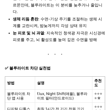
르몬인데, 블루라이트는 이 분비를 늦추거나 줄입니
다.
생체 리듬 혼란
: 수면-기상 주기를 조절하는 생체 시
계를 교란시켜, 밤늦게까지 각성 상태 유지
눈 피로 및 뇌 과열
: 지속적인 청색광 자극은 시신경에
피로를 주고, 뇌 활성도를 높여 깊은 수면을 방해
✅
블루라이트 차단 실천법
추천
방법
설명
도
블루라이트 차
f.lux, Night Shift(애플), 블루라
⭐⭐⭐
단 앱 사용
이트 필터(안드로이드)
⭐☆
⭐⭐⭐
디지털 디톡스
취침 1시간 전 기기 전원 끄기