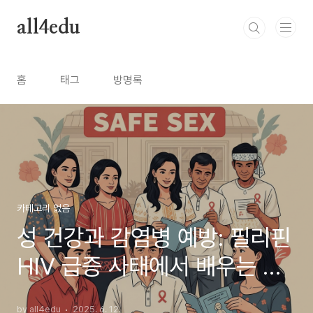
본문 바로가기
all4edu
홈
태그
방명록
카테고리 없음
성 건강과 감염병 예방: 필리핀
HIV 급증 사태에서 배우는 교
훈
by all4edu
2025. 6. 12.