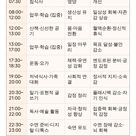
07:30
침식사
영양
개선
08:00–
생산성 유
일상성 회복·자존
업무·학습 (집중)
12:00
지
감 상승
12:00–
산책·신선한 공
몸·마음
혈액순환·정신적
13:00
기
전환
휴식
13:00–
일정 마무
목표 달성·불안
업무·학습 (집중)
17:00
리
감소
17:30–
체력·유연
엔도르핀 분비·긍
운동·요가
18:30
성 강화
정 감정
19:00–
저녁식사·가족
사회적 연
정서적 지지·소속
20:00
대화
결
감
20:30–
일기·표현적 글
플래시백 감소·자
감정 정리
21:00
쓰기
기 인식
21:00–
자극·창의
집중력 회복·긍정
독서·예술 활동
22:00
성 향상
적 감정
22:30–
수면 준비·디지
수면 장애 감소·
숙면 유도
23:00
털 디톡스
뇌 회복