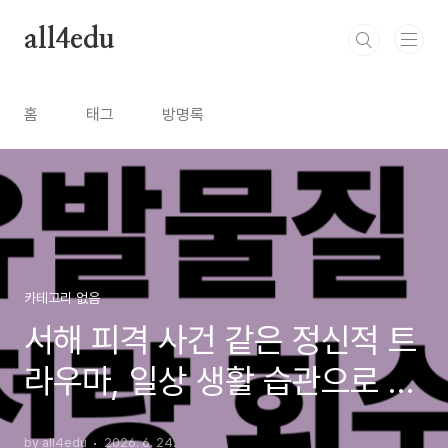
본문 바로가기
all4edu
홈
태그
방명록
카테고리 없음
서해 피격 사건 같은 정신적 트
라우마, 일상 생활 습관으로 극
복하는 방법은?
by all4edu
2026. 6. 24.