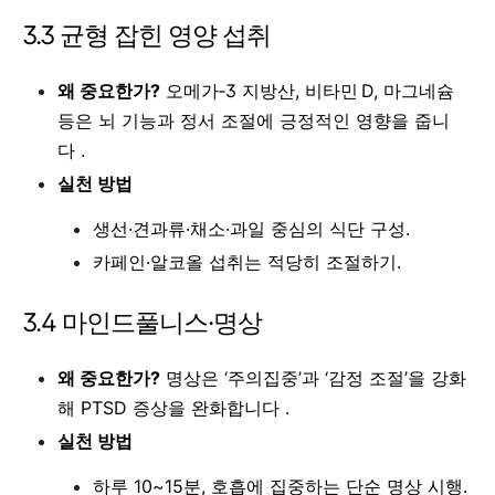
3.3 균형 잡힌 영양 섭취
왜 중요한가?
오메가‑3 지방산, 비타민 D, 마그네슘
등은 뇌 기능과 정서 조절에 긍정적인 영향을 줍니
다 .
실천 방법
생선·견과류·채소·과일 중심의 식단 구성.
카페인·알코올 섭취는 적당히 조절하기.
3.4 마인드풀니스·명상
왜 중요한가?
명상은 ‘주의집중’과 ‘감정 조절’을 강화
해 PTSD 증상을 완화합니다 .
실천 방법
하루 10~15분, 호흡에 집중하는 단순 명상 시행.